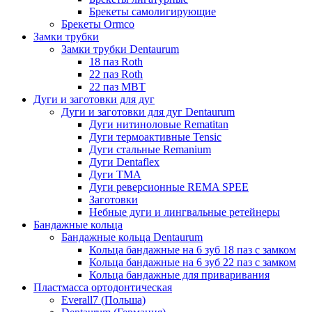
Брекеты самолигирующие
Брекеты Ormco
Замки трубки
Замки трубки Dentaurum
18 паз Roth
22 паз Roth
22 паз МВТ
Дуги и заготовки для дуг
Дуги и заготовки для дуг Dentaurum
Дуги нитиноловые Rematitan
Дуги термоактивные Tensic
Дуги стальные Remanium
Дуги Dentaflex
Дуги ТМА
Дуги реверсионные REMA SPEE
Заготовки
Небные дуги и лингвальные ретейнеры
Бандажные кольца
Бандажные кольца Dentaurum
Кольца бандажные на 6 зуб 18 паз с замком
Кольца бандажные на 6 зуб 22 паз с замком
Кольца бандажные для приваривания
Пластмасса ортодонтическая
Everall7 (Польша)