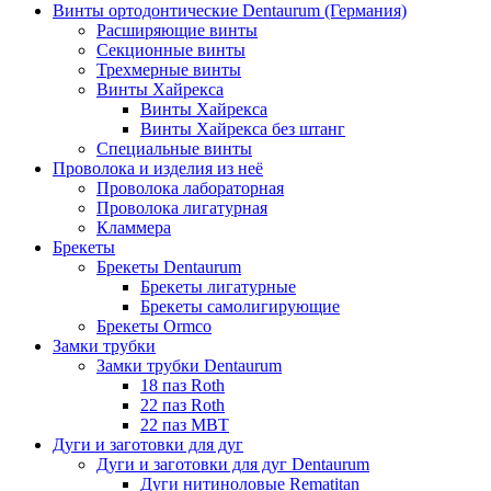
Винты ортодонтические Dentaurum (Германия)
Расширяющие винты
Секционные винты
Трехмерные винты
Винты Хайрекса
Винты Хайрекса
Винты Хайрекса без штанг
Специальные винты
Проволока и изделия из неё
Проволока лабораторная
Проволока лигатурная
Кламмера
Брекеты
Брекеты Dentaurum
Брекеты лигатурные
Брекеты самолигирующие
Брекеты Ormco
Замки трубки
Замки трубки Dentaurum
18 паз Roth
22 паз Roth
22 паз МВТ
Дуги и заготовки для дуг
Дуги и заготовки для дуг Dentaurum
Дуги нитиноловые Rematitan