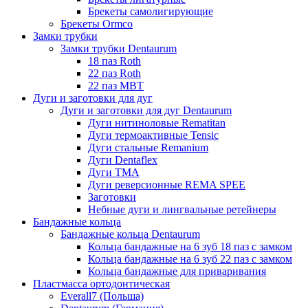
Брекеты самолигирующие
Брекеты Ormco
Замки трубки
Замки трубки Dentaurum
18 паз Roth
22 паз Roth
22 паз МВТ
Дуги и заготовки для дуг
Дуги и заготовки для дуг Dentaurum
Дуги нитиноловые Rematitan
Дуги термоактивные Tensic
Дуги стальные Remanium
Дуги Dentaflex
Дуги ТМА
Дуги реверсионные REMA SPEE
Заготовки
Небные дуги и лингвальные ретейнеры
Бандажные кольца
Бандажные кольца Dentaurum
Кольца бандажные на 6 зуб 18 паз с замком
Кольца бандажные на 6 зуб 22 паз с замком
Кольца бандажные для приваривания
Пластмасса ортодонтическая
Everall7 (Польша)