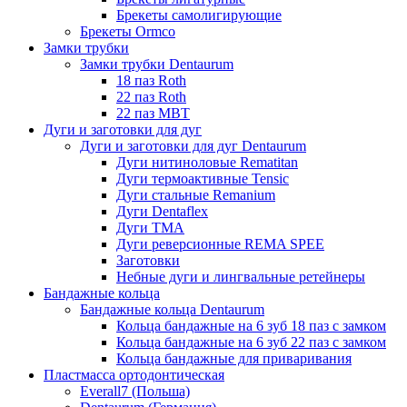
Брекеты самолигирующие
Брекеты Ormco
Замки трубки
Замки трубки Dentaurum
18 паз Roth
22 паз Roth
22 паз МВТ
Дуги и заготовки для дуг
Дуги и заготовки для дуг Dentaurum
Дуги нитиноловые Rematitan
Дуги термоактивные Tensic
Дуги стальные Remanium
Дуги Dentaflex
Дуги ТМА
Дуги реверсионные REMA SPEE
Заготовки
Небные дуги и лингвальные ретейнеры
Бандажные кольца
Бандажные кольца Dentaurum
Кольца бандажные на 6 зуб 18 паз с замком
Кольца бандажные на 6 зуб 22 паз с замком
Кольца бандажные для приваривания
Пластмасса ортодонтическая
Everall7 (Польша)