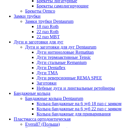
Брекеты лигатурные
Брекеты самолигирующие
Брекеты Ormco
Замки трубки
Замки трубки Dentaurum
18 паз Roth
22 паз Roth
22 паз МВТ
Дуги и заготовки для дуг
Дуги и заготовки для дуг Dentaurum
Дуги нитиноловые Rematitan
Дуги термоактивные Tensic
Дуги стальные Remanium
Дуги Dentaflex
Дуги ТМА
Дуги реверсионные REMA SPEE
Заготовки
Небные дуги и лингвальные ретейнеры
Бандажные кольца
Бандажные кольца Dentaurum
Кольца бандажные на 6 зуб 18 паз с замком
Кольца бандажные на 6 зуб 22 паз с замком
Кольца бандажные для приваривания
Пластмасса ортодонтическая
Everall7 (Польша)