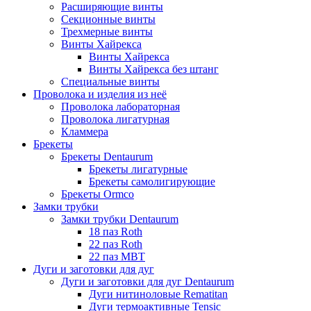
Расширяющие винты
Секционные винты
Трехмерные винты
Винты Хайрекса
Винты Хайрекса
Винты Хайрекса без штанг
Специальные винты
Проволока и изделия из неё
Проволока лабораторная
Проволока лигатурная
Кламмера
Брекеты
Брекеты Dentaurum
Брекеты лигатурные
Брекеты самолигирующие
Брекеты Ormco
Замки трубки
Замки трубки Dentaurum
18 паз Roth
22 паз Roth
22 паз МВТ
Дуги и заготовки для дуг
Дуги и заготовки для дуг Dentaurum
Дуги нитиноловые Rematitan
Дуги термоактивные Tensic