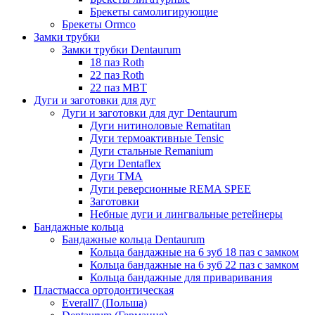
Брекеты самолигирующие
Брекеты Ormco
Замки трубки
Замки трубки Dentaurum
18 паз Roth
22 паз Roth
22 паз МВТ
Дуги и заготовки для дуг
Дуги и заготовки для дуг Dentaurum
Дуги нитиноловые Rematitan
Дуги термоактивные Tensic
Дуги стальные Remanium
Дуги Dentaflex
Дуги ТМА
Дуги реверсионные REMA SPEE
Заготовки
Небные дуги и лингвальные ретейнеры
Бандажные кольца
Бандажные кольца Dentaurum
Кольца бандажные на 6 зуб 18 паз с замком
Кольца бандажные на 6 зуб 22 паз с замком
Кольца бандажные для приваривания
Пластмасса ортодонтическая
Everall7 (Польша)