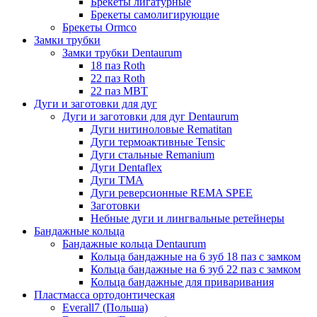
Брекеты лигатурные
Брекеты самолигирующие
Брекеты Ormco
Замки трубки
Замки трубки Dentaurum
18 паз Roth
22 паз Roth
22 паз МВТ
Дуги и заготовки для дуг
Дуги и заготовки для дуг Dentaurum
Дуги нитиноловые Rematitan
Дуги термоактивные Tensic
Дуги стальные Remanium
Дуги Dentaflex
Дуги ТМА
Дуги реверсионные REMA SPEE
Заготовки
Небные дуги и лингвальные ретейнеры
Бандажные кольца
Бандажные кольца Dentaurum
Кольца бандажные на 6 зуб 18 паз с замком
Кольца бандажные на 6 зуб 22 паз с замком
Кольца бандажные для приваривания
Пластмасса ортодонтическая
Everall7 (Польша)