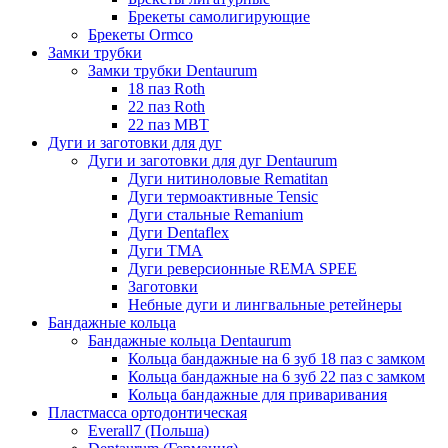
Брекеты самолигирующие
Брекеты Ormco
Замки трубки
Замки трубки Dentaurum
18 паз Roth
22 паз Roth
22 паз МВТ
Дуги и заготовки для дуг
Дуги и заготовки для дуг Dentaurum
Дуги нитиноловые Rematitan
Дуги термоактивные Tensic
Дуги стальные Remanium
Дуги Dentaflex
Дуги ТМА
Дуги реверсионные REMA SPEE
Заготовки
Небные дуги и лингвальные ретейнеры
Бандажные кольца
Бандажные кольца Dentaurum
Кольца бандажные на 6 зуб 18 паз с замком
Кольца бандажные на 6 зуб 22 паз с замком
Кольца бандажные для приваривания
Пластмасса ортодонтическая
Everall7 (Польша)